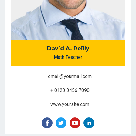
David A. Reilly
Math Teacher
email@yourmail.com
+ 0123 3456 7890
www.yoursite.com