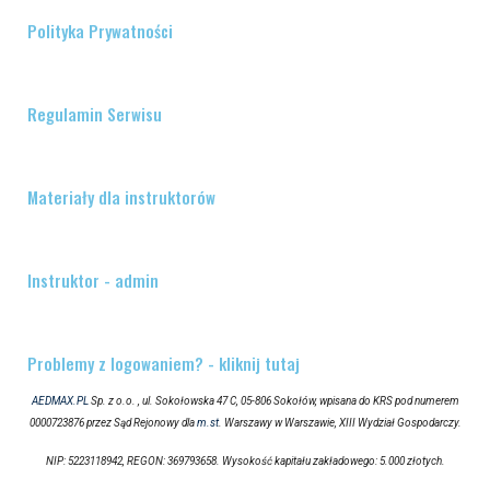
Polityka Prywatności
Regulamin Serwisu
Materiały dla instruktorów
Instruktor - admin
Problemy z logowaniem? - kliknij tutaj
AEDMAX.PL
Sp. z o.o. , ul. Sokołowska 47 C, 05-806 Sokołów, wpisana do KRS pod numerem
0000723876 przez Sąd Rejonowy dla
m.st
. Warszawy w Warszawie, XIII Wydział Gospodarczy.
NIP: 5223118942, REGON: 369793658. Wysokość kapitału zakładowego: 5.000 złotych.