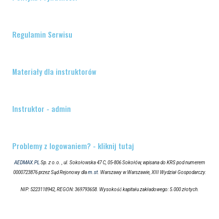
Regulamin Serwisu
Materiały dla instruktorów
Instruktor - admin
Problemy z logowaniem? - kliknij tutaj
AEDMAX.PL
Sp. z o.o. , ul. Sokołowska 47 C, 05-806 Sokołów, wpisana do KRS pod numerem
0000723876 przez Sąd Rejonowy dla
m.st
. Warszawy w Warszawie, XIII Wydział Gospodarczy.
NIP: 5223118942, REGON: 369793658. Wysokość kapitału zakładowego: 5.000 złotych.