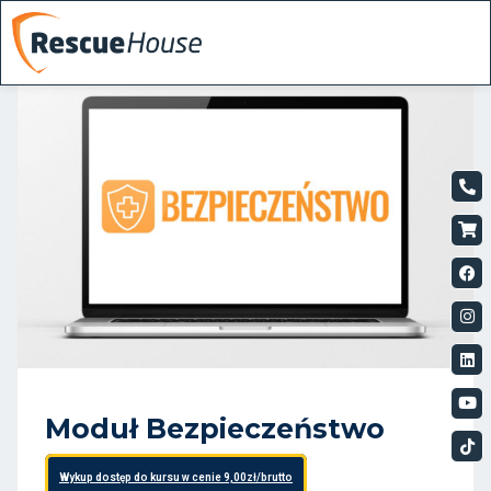
Moduł Bezpieczeństwo
Wykup dostęp do kursu w cenie 9,00zł/brutto